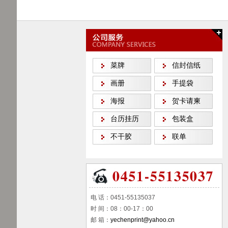
菜牌
信封信纸
画册
手提袋
海报
贺卡请柬
台历挂历
包装盒
不干胶
联单
电 话：0451-55135037
时 间：08：00-17：00
邮 箱：
yechenprint@yahoo.cn