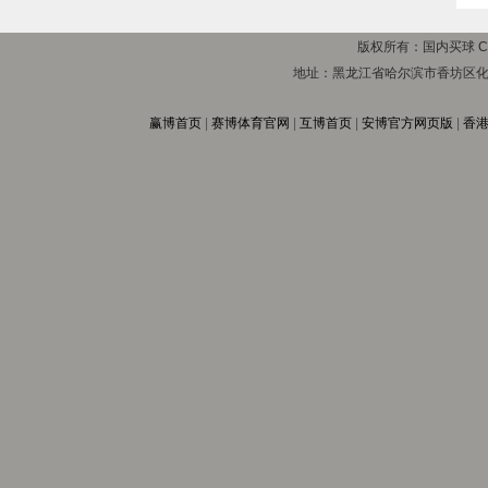
版权所有：国内买球 Cop
地址：黑龙江省哈尔滨市香坊区化四街1号
赢博首页
|
赛博体育官网
|
互博首页
|
安博官方网页版
|
香港