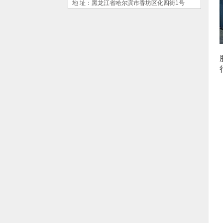
地 址：黑龙江省哈尔滨市香坊区化四街1号