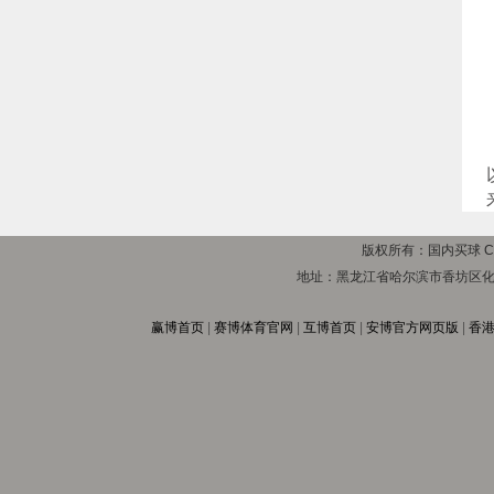
版权所有：国内买球 Cop
地址：黑龙江省哈尔滨市香坊区化四街1号
赢博首页
|
赛博体育官网
|
互博首页
|
安博官方网页版
|
香港