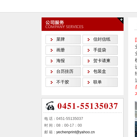
菜牌
信封信纸
画册
手提袋
海报
贺卡请柬
台历挂历
包装盒
不干胶
联单
电 话：0451-55135037
时 间：08：00-17：00
邮 箱：
yechenprint@yahoo.cn